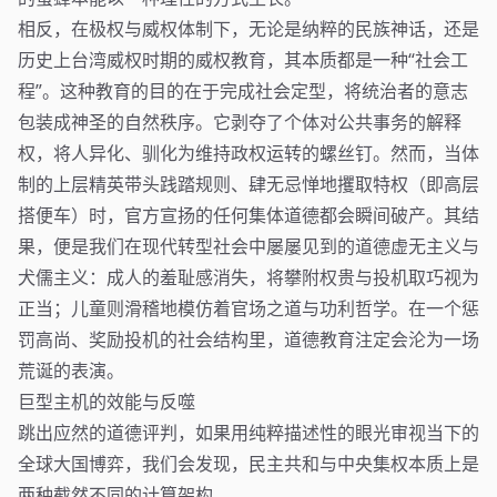
相反，在极权与威权体制下，无论是纳粹的民族神话，还是
历史上台湾威权时期的威权教育，其本质都是一种“社会工
程”。这种教育的目的在于完成社会定型，将统治者的意志
包装成神圣的自然秩序。它剥夺了个体对公共事务的解释
权，将人异化、驯化为维持政权运转的螺丝钉。然而，当体
制的上层精英带头践踏规则、肆无忌惮地攫取特权（即高层
搭便车）时，官方宣扬的任何集体道德都会瞬间破产。其结
果，便是我们在现代转型社会中屡屡见到的道德虚无主义与
犬儒主义：成人的羞耻感消失，将攀附权贵与投机取巧视为
正当；儿童则滑稽地模仿着官场之道与功利哲学。在一个惩
罚高尚、奖励投机的社会结构里，道德教育注定会沦为一场
荒诞的表演。
巨型主机的效能与反噬
跳出应然的道德评判，如果用纯粹描述性的眼光审视当下的
全球大国博弈，我们会发现，民主共和与中央集权本质上是
两种截然不同的计算架构。