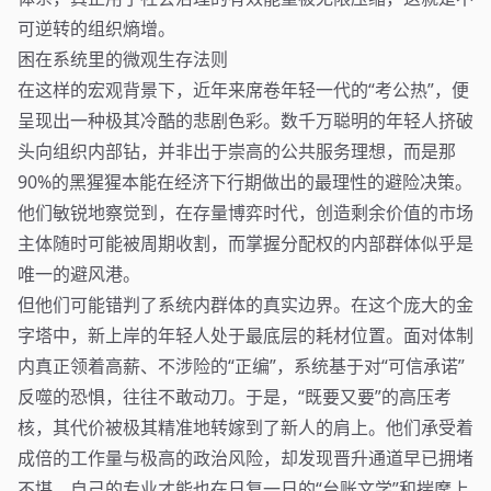
可逆转的组织熵增。
困在系统里的微观生存法则
在这样的宏观背景下，近年来席卷年轻一代的“考公热”，便
呈现出一种极其冷酷的悲剧色彩。数千万聪明的年轻人挤破
头向组织内部钻，并非出于崇高的公共服务理想，而是那
90%的黑猩猩本能在经济下行期做出的最理性的避险决策。
他们敏锐地察觉到，在存量博弈时代，创造剩余价值的市场
主体随时可能被周期收割，而掌握分配权的内部群体似乎是
唯一的避风港。
但他们可能错判了系统内群体的真实边界。在这个庞大的金
字塔中，新上岸的年轻人处于最底层的耗材位置。面对体制
内真正领着高薪、不涉险的“正编”，系统基于对“可信承诺”
反噬的恐惧，往往不敢动刀。于是，“既要又要”的高压考
核，其代价被极其精准地转嫁到了新人的肩上。他们承受着
成倍的工作量与极高的政治风险，却发现晋升通道早已拥堵
不堪，自己的专业才能也在日复一日的“台账文学”和揣摩上