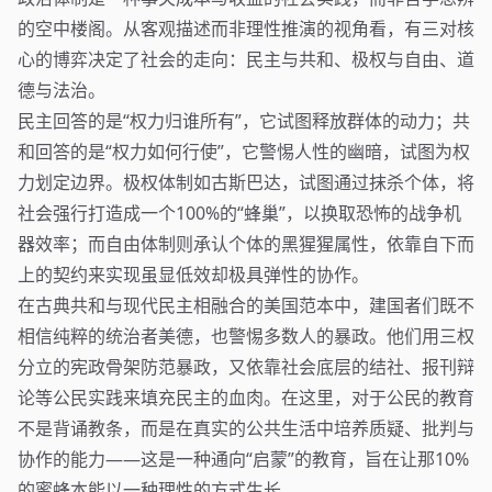
的空中楼阁。从客观描述而非理性推演的视角看，有三对核
心的博弈决定了社会的走向：民主与共和、极权与自由、道
德与法治。
民主回答的是“权力归谁所有”，它试图释放群体的动力；共
和回答的是“权力如何行使”，它警惕人性的幽暗，试图为权
力划定边界。极权体制如古斯巴达，试图通过抹杀个体，将
社会强行打造成一个100%的“蜂巢”，以换取恐怖的战争机
器效率；而自由体制则承认个体的黑猩猩属性，依靠自下而
上的契约来实现虽显低效却极具弹性的协作。
在古典共和与现代民主相融合的美国范本中，建国者们既不
相信纯粹的统治者美德，也警惕多数人的暴政。他们用三权
分立的宪政骨架防范暴政，又依靠社会底层的结社、报刊辩
论等公民实践来填充民主的血肉。在这里，对于公民的教育
不是背诵教条，而是在真实的公共生活中培养质疑、批判与
协作的能力——这是一种通向“启蒙”的教育，旨在让那10%
的蜜蜂本能以一种理性的方式生长。