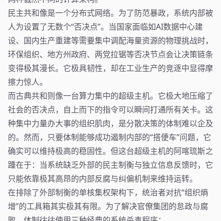
民主共和像是一个分布式网络。为了防范暴政，系统内部被
人为设置了无数个“否决点”。当国家面临如AI数据中心建
设、国内生产重建等需要集中调配海量资源的物理挑战时，
环保组织、地方州政府、两党拉锯等否决节点会让决策链条
变得极其漫长。它极具韧性，却在工业生产的竞逐中显得摩
擦力惊人。
而古典共和则像一台算力集中的超级主机。它极大地压缩了
社会的否决点，自上而下的指令可以瞬间打通所有关卡。这
种集中力量办大事的组织肌肉，是分散决策的体制难以企及
的。然而，只要体制能够成功遏制内部的“搭便车”问题，它
确实可以维持极高的稳固性。但这台超级主机的阿喀琉斯之
踵在于：当系统缺乏外部的民主制衡与独立信息反馈时，它
只能依靠极其高昂的内部反腐与纠偏机制来维持运转。
在排除了外部制衡的单核集权架构下，统治者对抗“组织熵
增”的工具箱其实极其有限。为了解决官僚集团的怠政与腐
败，体制往往使用三种经典的系统杀毒程序：