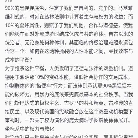
90%的黑猩猩底色，注定了我们是自利的、竞争的、马基雅
维利式的，时刻在丛林法则中计算着生存与权力的收益；而
10%的蜜蜂属性，则赋予了我们利他、合作与道德感，使我
们能够在面对外部威胁时结成休戚与共的群体。自古以来的
统治者，无论身处何种体制，其面临的终极治理难题永远包
含这一个：如何在这两种撕裂的人性本能之间，寻找效率与
成本的平衡？
为了维系这种平衡，人类发明了道德与法律的双重机制。道
德用于激活那10%的蜜蜂本能，降低社会协作的交易成本，
抑制群体内的“搭便车”行为；而法律则承认那90%黑猩猩本
能的破坏力，用暴力的底线来兜底最基本的社会秩序。当我
们把斯巴达式的极权主义、古罗马的共和精英、古雅典的直
接民主，以及现代美国的宪政融合放在这个双重动机模型下
审视时，一部关于权力演化的庞大病理学图谱便徐徐展开。
坐标系中的权力与教化
政治体制是一种事关成本与收益的社会实践，而非哲学思辨