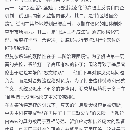
其一，是“钦差巡视套娃”。通过常态化的高强度反腐和倒查
机制，试图用内部人监督内部人。其二，是“特区增量旁
路”。试图在某些地域划出隔离带，以期在僵化的旧体制外
重塑市场活力。其三，是“张居正考成法”。通过网格化管
理、留痕打卡与一票否决，对底层执行节点进行全天候的
KPI极致驱动。
但复杂系统的残酷性在于“二阶治理困境”。为了解决第一层
面的失控，系统打上了高压考核的补丁；但这导致了基层官
僚出于避险本能的“恶意顺从”——他们不再对解决实际问题
负责，而是对合规流程绝对负责。为了打击这种懒政和形式
主义，系统又派出了更多的督查组，要求基层填报更多旨在
“证明自己没有搞形式主义”的数据。
在古德哈特定律的诅咒下，真实的信息反馈极容易被切断，
中央主机有变成“坐在黑屋子里开车驾驶员”的风险。当系统
内99%的算力被用于互相防范、留痕应对和供养庞大的监督
体系，真正用于社会治理的有效能量被无限压缩，这就是不