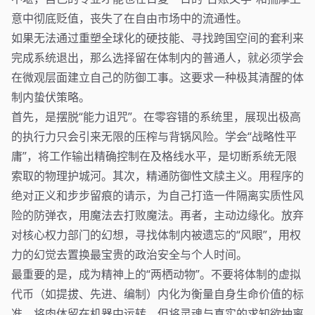
意中彻底贬值，丧失了在自由市场中的流通性。
如果无法通过重塑全球化的硬技能、寻找跨国空间的套利来
完成系统退出，那么选择留在体制内的普通人，就必须学会
在微观层面建立自己的防御工事。这要求一种极其清醒的体
制内蛰伏策略。
首先，是摆脱“能力诅咒”。在零容错的系统里，展现出极高
的执行力只会引来无限的压榨与背锅风险。学会“战略性平
庸”，将工作输出精确控制在及格线水平，是切断系统无限
索取的物理护城河。其次，精通防御性文牍主义。用程序的
绝对正义和步步留痕的请示，为自己打造一件隔离实质性风
险的防弹衣，用魔法去打败魔法。再者，主动边缘化。放弃
对核心权力部门的幻想，寻找体制内被遗忘的“风眼”，用权
力的幻觉去置换最宝贵的政治安全与个人时间。
最重要的是，成为精神上的“两栖动物”。不要将体制的虚拟
代币（如提拔、先进、编制）内化为衡量自身生命价值的标
准。将肉体留在机器中运转，但将灵魂与真实的求知欲抽离