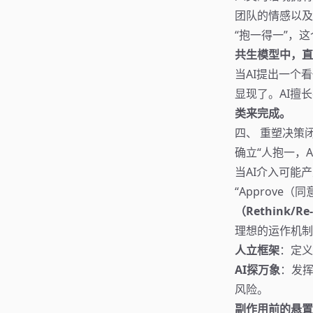
团队的情感以及
“抱一得一”，
共生模型中，直
当AI提出一个
显现了。AI擅
类来完成。
四、 重塑决策闭
确立“人抱一，
当AI介入可能
“Approve（
（Rethink
理想的运作机制
人立框架
：定义
AI探万象
：发挥
风险。
副作用前的悬置