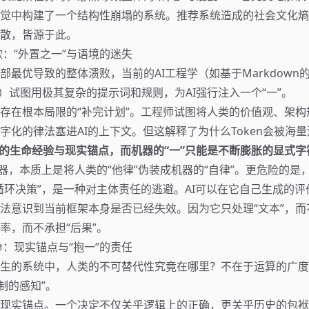
觉中构建了一个结构性崩塌的系统。推荐系统造成的社会文化熵
散，皆源于此。
欺：“外置之一”与语境的迷失
最优导致的整体溃败，当前的AI工程学（如基于Markdown的Sk
机制）试图用极其复杂的提示词和规则，为AI强行注入一个“一”。
存在根本局限的“补完计划”。工程师试图将人类的价值观、架构
字化的律法塞进AI的上下文。但这解释了为什么Token会被海
缩的生命经验与现实锚点，而机器的“一”只能是不断膨胀的显式字
机器，本质上是将人类的“他律”伪装成机器的“自律”。更危险的是，
循环决策”，是一种对主体责任的逃避。AI可以在它自己生成的
法意识到当前框架本身是否已经失效。因为它只处理“文本”，而不
率，而不承担“后果”。
命：现实锚点与“抱一”的责任
生的系统中，人类的不可替代性究竟在哪里？不在于运算的广度
制的感知”。
现实锚点。一个决定不仅关乎逻辑上的正确，更关乎历史的包袱