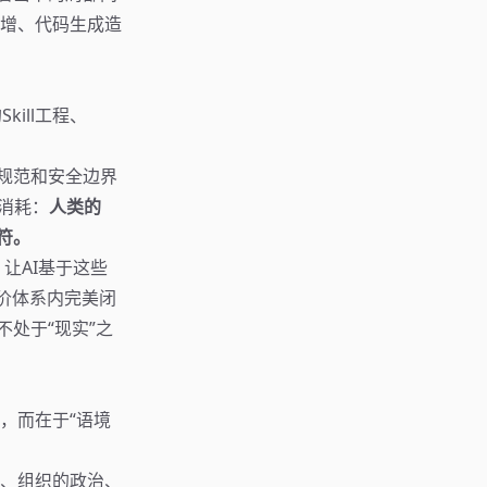
增、代码生成造
ill工程、
规范和安全边界
量消耗：
人类的
符。
让AI基于这些
评价体系内完美闭
处于“现实”之
，而在于“语境
、组织的政治、