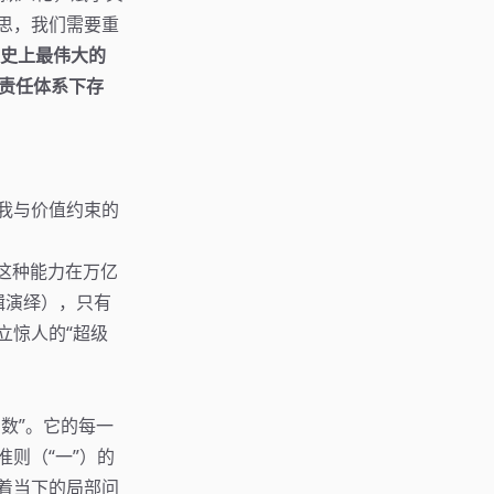
思，我们需要重
史上最伟大的
与责任体系下存
我与价值约束的
将这种能力在万亿
辑演绎），只有
立惊人的“超级
数”。它的每一
则（“一”）的
着当下的局部问