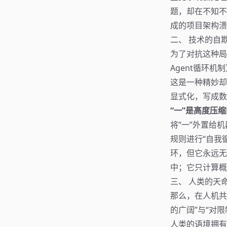
题，却在不知不
成的项目架构溃
二、 技术的自
为了对抗这种局部
Agent循环
这是一种精妙却
显式化，写成数
“一”是高度压
将“一”外置给
规则进行“自我
环，但它永远无
中；它只计算概
三、 人类的天
那么，在人机共
的广阔”与“对限
人类的语境拥有