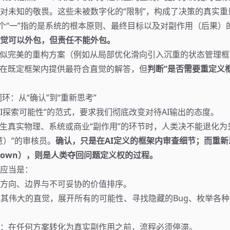
对未知的敬畏。这些未被数字化的“限制”，构成了决策的真实重
这个“一”指的是系统的根本原则、最终目标以及对副作用（后果）
觉可以外包，但责任不能外包。
看似完美的重构方案（例如从局部优化滑向引入沉重的状态管理
长在既定框架内提供最符合直觉的解答，但
判断“是否需要重定义
环：从“确认”到“重新思考”
AI探索可能性”的范式，要求我们彻底改变对待AI输出的态度。
产生真实物理、系统或商业“副作用”的环节时，人类决不能退化为
同意）”的审核员。
确认，只是在AI定义的框架内审查细节；而重新
/Re-own），则是人类夺回问题定义权的过程。
应当是：
方向、边界与不可妥协的价值排序。
其伟大的直觉，展开所有的可能性、寻找隐藏的Bug、枚举各
：在任何方案转化为真实副作用之前，流程必须停滞。