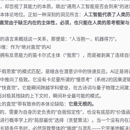
，却忽视了其能力的本质。跳出“通用人工智能是否会到来”的迷
本体论地位。正如一种深刻的洞见所言：
人工智能代表了人类历
种直觉由于缺乏内在的主体性，必须，也只能在人类的思考框架
的语言来概括这一关系，那便是：“人当抱一，机器得万”。
维：作为“绝对直觉”的AI
拥有反思能力的笛卡尔式主体（“我思”），而是被剥离了连续自
不假思索”的模式匹配，是暗含在潜意识中的快速反应。AI正是
中推向了极致。它没有卡尼曼所谓的“慢思考”（系统2的因果逻
“快直觉”。它能瞬间跨越学科壁垒，在古诗词与量子物理之间建
面对极其残缺的上下文时，瞬间补全最可能的模式。
大的直觉”带有致命的本体论缺陷：
它是无根的。
续的、需要为自身历史负责的“自我恒定性”，也没有底层的“价值函
进行概率学上的“局部最优”选择（贪婪算法）。当一个没有内在准
长链条任务时，必然导致整体的“熵增”与混乱——它完美地解决