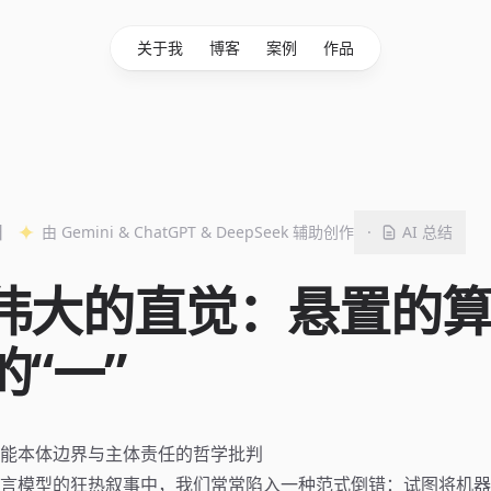
关于我
博客
案例
作品
日
由 Gemini & ChatGPT & DeepSeek 辅助创作
·
AI 总结
伟大的直觉：悬置的
的“一”
能本体边界与主体责任的哲学批判
言模型的狂热叙事中，我们常常陷入一种范式倒错：试图将机器