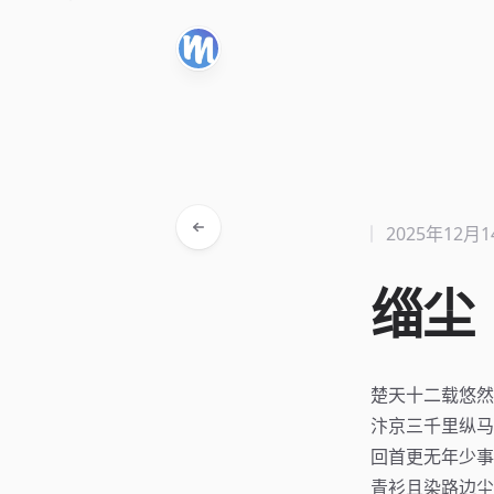
2025年12月
缁尘
楚天十二载悠然
汴京三千里纵马
回首更无年少事
青衫且染路边尘