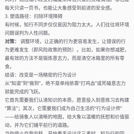
每天只读一页书，也能让大象感受到前进的安全感。
3. 塑造路径：扫除环境障碍
有时候，知行不同步仅仅是因为阻力太大。人们往往将环境
问题误判为人性问题。
对策：
调整环境，让正确的行为更容易发生，让错误的行
为更难发生（即风险政策的预防）。比如，如果你想减肥，
最有效的方法不是锻炼意志力，而是清空冰箱里的所有零
食。
结语：改变是一场精密的行为设计
从“知道”到“做到”，绝不是单纯依靠“打鸡血”或死磕意志力
就能完成的飞跃。
它首先需要我们认清知识的本质，愿意投入刻意练习去构建
“算法”；其次，它需要我们成为自己生活的“行为设计师”
——给骑象人以清晰的地图，给大象以温暖的抚慰和价值驱
动，并为它们铺平前行的道路。
当你停止自我内耗，开始着手设计这三者时，知与行的同