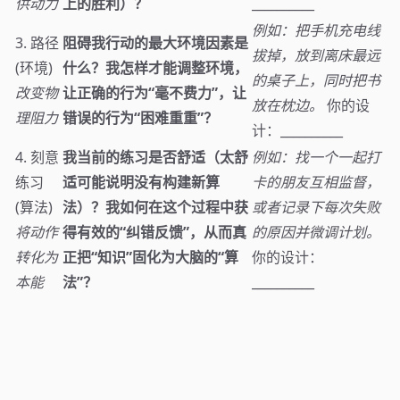
供动力
上的胜利）？
__________
例如：把手机充电线
3. 路径
阻碍我行动的最大环境因素是
拔掉，放到离床最远
(环境)
什么？我怎样才能调整环境，
的桌子上，同时把书
改变物
让正确的行为“毫不费力”，让
放在枕边。
你的设
理阻力
错误的行为“困难重重”？
计：__________
4. 刻意
我当前的练习是否舒适（太舒
例如：找一个一起打
练习
适可能说明没有构建新算
卡的朋友互相监督，
(算法)
法）？我如何在这个过程中获
或者记录下每次失败
将动作
得有效的“纠错反馈”，从而真
的原因并微调计划。
转化为
正把“知识”固化为大脑的“算
你的设计：
本能
法”？
__________