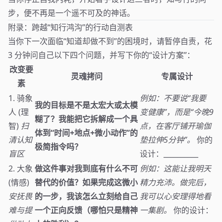
步，便不再是一个遥不可及的神话。
附录：跨越“知行鸿沟”的行动自测表
当你下一次面临“知道却做不到”的困境时，请暂停自责，花
3 分钟问自己以下四个问题，并写下你的“设计方案”：
改变要
灵魂拷问
专属设计
素
1. 骑象
例如：不要说“我要
我的目标是不是太宏大或太模
人 (理
变健康”，而是“今晚9
糊了？我能把它拆解成一个具
智)
扫
点，在客厅铺开瑜伽
体到“时间+地点+微小动作”的
清认知
垫拉伸5分钟”。
你的
极简指令吗？
盲区
设计：__________
2. 大象
做这件事对我到底有什么不可
例如：这能让我明天
(情感)
替代的价值？如果完成这微小
精力充沛。做完后，
安抚畏
的一步，我该怎么立刻给自己
我可以心安理得地看
难与提
一个正向反馈（哪怕只是精神
一集剧。
你的设计：