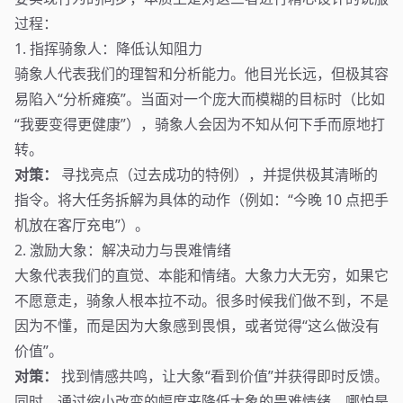
过程：
1. 指挥骑象人：降低认知阻力
骑象人代表我们的理智和分析能力。他目光长远，但极其容
易陷入“分析瘫痪”。当面对一个庞大而模糊的目标时（比如
“我要变得更健康”），骑象人会因为不知从何下手而原地打
转。
对策：
寻找亮点（过去成功的特例），并提供极其清晰的
指令。将大任务拆解为具体的动作（例如：“今晚 10 点把手
机放在客厅充电”）。
2. 激励大象：解决动力与畏难情绪
大象代表我们的直觉、本能和情绪。大象力大无穷，如果它
不愿意走，骑象人根本拉不动。很多时候我们做不到，不是
因为不懂，而是因为大象感到畏惧，或者觉得“这么做没有
价值”。
对策：
找到情感共鸣，让大象“看到价值”并获得即时反馈。
同时，通过缩小改变的幅度来降低大象的畏难情绪。哪怕是