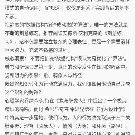
模式的自动调用；而“知道”，仅仅是洞悉了实践背后的基本
元素。
把静态的“数据结构”编译成动态的“算法”，唯一的方法就是
不断的刻意练习
，推荐阅读安德斯·艾利克森的《
刻意练
习
》。这不仅需要建立复杂的心理表征，更是一个需要消耗
巨大脑力、充满不适感的过程。
核心洞察：
不要把扩充“数据结构”误认为是优化了“算法”。
看书和听课只是第一步，真正的改变发生在练习的阵痛中。
调和阻力的引擎：象、骑象人与路径
既然将知识转化为行动充满阻力，我们该如何驱动自己完成
这个艰难的跨越？
心理学家乔纳森·海特在《
象与骑象人
》中提出了一个极其
精妙的隐喻，而丹·希思与奇普·希思兄弟在《
行为设计学
》
中将其进一步落地。他们认为，人的行为改变取决于三个关
键要素：理智（骑象人）、情感（大象）和环境（路径）。
要实现行为的同步，本质上是对这三者进行精心设计的说服