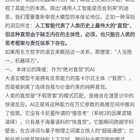
视了其能力的本质。跳出“通用人工智能是否会到来”的迷
思，我们需要重新审视大模型的本体论地位。正如一种深刻
的洞见所言：
人工智能代表了人类历史上最伟大的“直觉”，
但这种直觉由于缺乏内在的主体性，必须，也只能在人类的
思考框架与责任体系下存在。
如果用东方哲学的语言来概括这一关系，那便是：“人当抱
一，机器得万”。
一、 本体论的降维：作为“绝对直觉”的AI
大语言模型不是拥有反思能力的笛卡尔式主体（“我思”），
而是被剥离了连续自我与价值约束的纯粹直觉。
人类的直觉是“不假思索”的模式匹配，是暗含在潜意识中的
快速反应。AI正是将这种能力在万亿参数的高维空间中推向
了极致。它没有卡尼曼所谓的“慢思考”（系统2的因果逻辑
演绎），只有基于海量语料的“快直觉”。它能瞬间跨越学科
壁垒，在古诗词与量子物理之间建立惊人的“超级通感”；它
能在面对极其残缺的上下文时，瞬间补全最可能的模式。