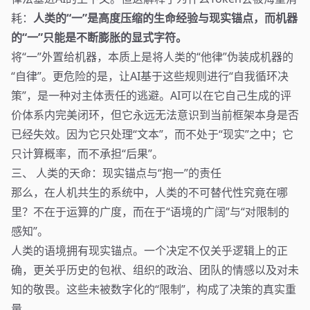
耗：
人类的“一”是高度压缩的生命经验与现实锚点，而机器
的“一”只能是不断膨胀的显式字符。
将“一”外置给机器，本质上是将人类的“他律”伪装成机器的
“自律”。更危险的是，让AI基于这些规则进行“自我循环决
策”，是一种对主体责任的逃避。AI可以在它自己生成的评
价体系内完美闭环，但它永远无法意识到当前框架本身是否
已经失效。因为它只处理“文本”，而不处于“现实”之中；它
只计算概率，而不承担“后果”。
三、 人类的天命：现实锚点与“抱一”的责任
那么，在人机共生的系统中，人类的不可替代性究竟在哪
里？不在于运算的广度，而在于“语境的广阔”与“对限制的
感知”。
人类的语境拥有现实锚点。一个决定不仅关乎逻辑上的正
确，更关乎历史的包袱、组织的政治、团队的情感以及对未
知的敬畏。这些未被数字化的“限制”，构成了决策的真实重
量。