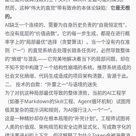
然而，这种“伟大的直觉”带有致命的本体论缺陷：
它是无根
的。
AI缺乏一个连续的、需要为自身历史负责的“自我恒定性”，
也没有底层的“价值函数”。它的每一步生成，都是在进行概
率学上的“局部最优”选择（贪婪算法）。当一个没有内在准
则（“一”）的直觉系统去处理长链条任务时，必然导致整体
的“熵增”与混乱——它完美地解决着当下的局部问题，却在
不知不觉中构建了一个结构性崩塌的系统。推荐系统造成的
社会文化熵增、代码生成造成的项目架构溃散，皆源于此。
二、 技术的自欺：“外置之一”与语境的迷失
为了对抗这种局部最优导致的整体溃败，当前的AI工程学
（如基于Markdown的Skill工程、Agent循环机制）试图用
极其复杂的提示词和规则，为AI强行注入一个“一”。
这是一种精妙却存在根本局限的“补完计划”。工程师试图将
人类的价值观、架构规范和安全边界显式化，写成数字化的
律法塞进AI的上下文。但这解释了为什么Token会被海量消