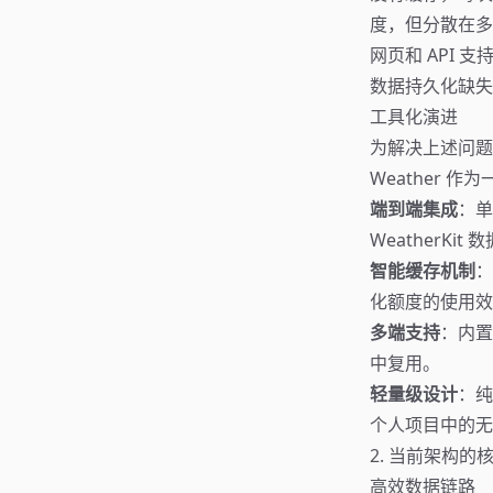
度，但分散在多
网页和 API 
数据持久化缺失
工具化演进
为解决上述问题，并充
Weather
端到端集成
：单
WeatherKi
智能缓存机制
：
化额度的使用效
多端支持
：内置
中复用。
轻量级设计
：纯
个人项目中的无
2. 当前架构的
高效数据链路