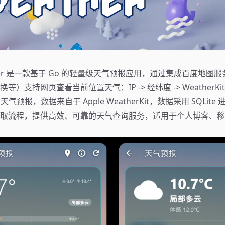
eather 是一款基于 Go 的轻量级天气预报应用，通过集成百度地
）支持网页查看当前位置天气：IP -> 经纬度 -> WeatherKit R
回天气预报，数据来自于 Apple WeatherKit，数据采用 SQLit
取流程，提供高效、可靠的天气查询服务，适用于个人博客、移