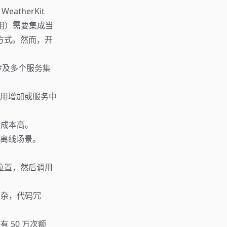
atherKit
应用）需要集成当
的方式。然而，开
，涉及多个服务集
费用增加或服务中
护成本高。
离线场景。
 位置，然后调用
复杂，代码冗
 50 万次额