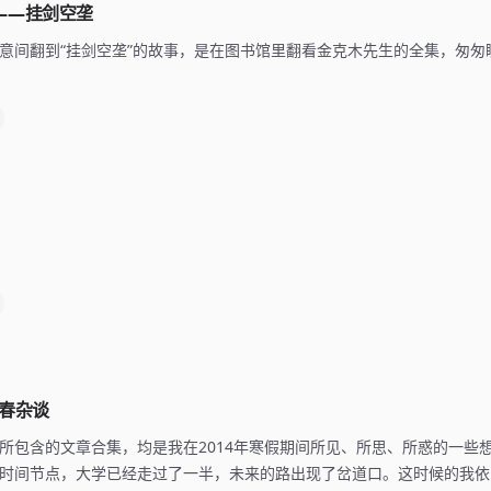
——挂剑空垄
意间翻到“挂剑空垄”的故事，是在图书馆里翻看金克木先生的全集，匆匆
新春杂谈
st所包含的文章合集，均是我在2014年寒假期间所见、所思、所惑的一些
时间节点，大学已经走过了一半，未来的路出现了岔道口。这时候的我依