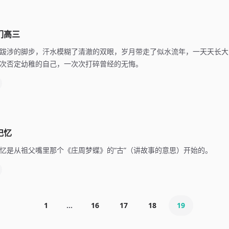
们高三
跋涉的脚步，汗水模糊了清澈的双眼，岁月带走了似水流年，一天天长大
次否定幼稚的自己，一次次打碎曾经的无悔。
记忆
忆是从祖父嘴里那个《庄周梦蝶》的“古”（讲故事的意思）开始的。
1
...
16
17
18
19