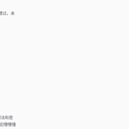
瞟过，未
想法和思
旧懵懵懂