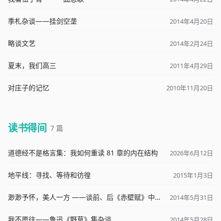
季札杂谈——挂剑空垄
2014年4月20日
略谈文艺
2014年2月24日
夏末，我们高三
2011年4月29日
对庄子的记忆
2010年11月20日
读书得间
7 篇
道德经不是格言集：我如何重读 81 章的内在结构
2026年6月12日
地平线：寻找、等待和彷徨
2015年1月3日
渺渺予怀，美人一方 ——谈前、后《赤壁赋》中的苏子情怀
2014年5月31日
我不愿往——鲁迅《野草》集杂谈
2014年5月28日