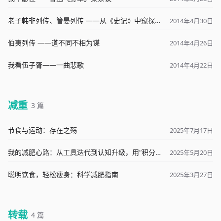
老子韩非列传、管晏列传 ——从《史记》中窥探中国学派分流
2014年4月30日
伯夷列传 ——道不同不相为谋
2014年4月26日
我看伍子胥——一曲悲歌
2014年4月22日
减重
3 篇
节食与运动：存在之殇
2025年7月17日
我的减肥心路：从工具迭代到认知升级，用“积分制”重塑健康（附App实践）
2025年5月20日
聪明饮食，轻松瘦身：科学减肥指南
2025年3月27日
转载
4 篇