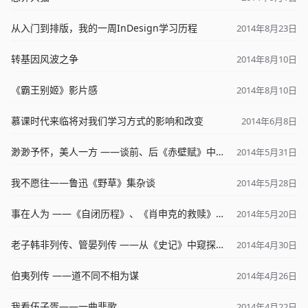
从入门到排版，我的一周InDesign学习历程
2014年8月23日
转基因风波之争
2014年8月10日
《霸王别姬》影片感
2014年8月10日
慕课时代来临将对我们学习方式的影响和改变
2014年6月8日
渺渺予怀，美人一方 ——谈前、后《赤壁赋》中的苏子情怀
2014年5月31日
我不愿往——鲁迅《野草》集杂谈
2014年5月28日
事在人为 ——《自闭历程》、《肖申克的救赎》之我谈
2014年5月20日
老子韩非列传、管晏列传 ——从《史记》中窥探中国学派分流
2014年4月30日
伯夷列传 ——道不同不相为谋
2014年4月26日
我看伍子胥——一曲悲歌
2014年4月22日