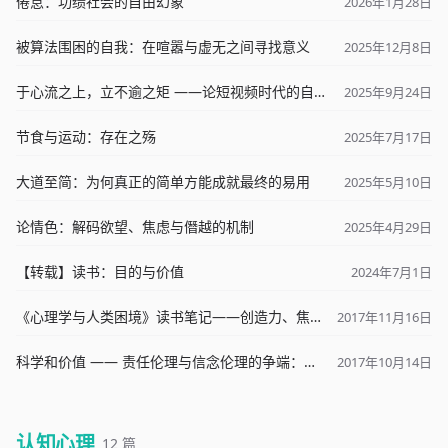
倦怠：功绩社会的自由幻象
2026年1月28日
被算法围困的自我：在喧嚣与虚无之间寻找意义
2025年12月8日
于心流之上，立不逾之矩 ——论短视频时代的自由与枷锁
2025年9月24日
节食与运动：存在之殇
2025年7月17日
大道至简：为何真正的简单方能成就最终的易用
2025年5月10日
论情色：解码欲望、焦虑与僭越的机制
2025年4月29日
【转载】读书：目的与价值
2024年7月1日
《心理学与人类困境》读书笔记——创造力、焦虑、自由谈
2017年11月16日
科学和价值 —— 责任伦理与信念伦理的争端：《共产党宣言》&《以学术为业》&《别让我走》读书笔记
2017年10月14日
认知心理
12 篇